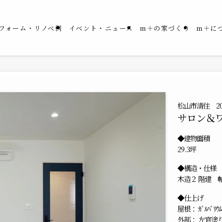
フォーム・リノベ例
イベント・ニュース
m＋の家づくり
m＋に
松山市清住 20
サロン＆
◆建物面積
29.3坪
◆構造・仕様
木造２ 階建 
◆仕上げ
屋根： ｶﾞﾙﾊﾞﾘ
外部： 左官塗り仕