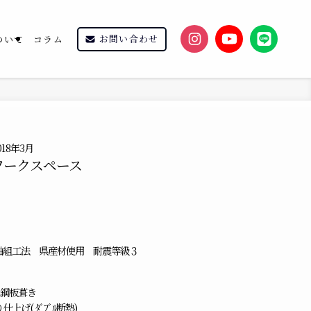
お問い合わせ
ついて
コラム
18年3月
ワークスペース
軸組工法 県産材使用 耐震等級３
ｳﾑ鋼板葺き
上げ( ﾀﾞﾌﾞﾙ断熱)