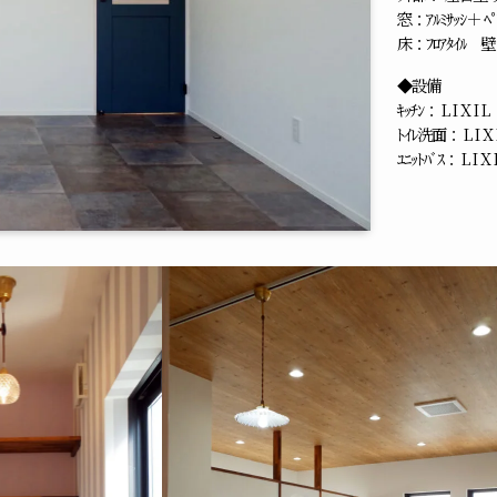
窓：ｱﾙﾐｻｯｼ＋ ﾍﾟ
床：ﾌﾛｱﾀｲﾙ 
◆設備
ｷｯﾁﾝ： L I X I L
ﾄｲﾚ洗面： L I X 
ﾕﾆｯﾄﾊﾞｽ： L I X 