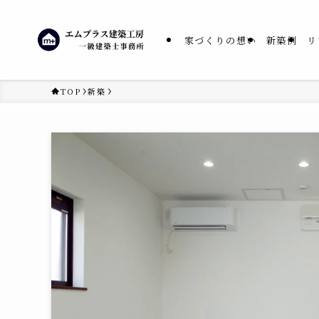
家づくりの想い
新築例
リ
TOP
新築