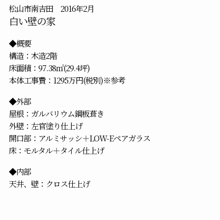
松山市南吉田 2016年2月
白い壁の家
◆概要
構造：木造2階
床面積：97.38㎡(29.4坪)
本体工事費：1295万円(税別)※参考
◆外部
屋根：ガルバリウム鋼板葺き
外壁：左官塗り仕上げ
開口部：アルミサッシ＋LOW-Eペアガラス
床：モルタル＋タイル仕上げ
◆内部
天井、壁：クロス仕上げ