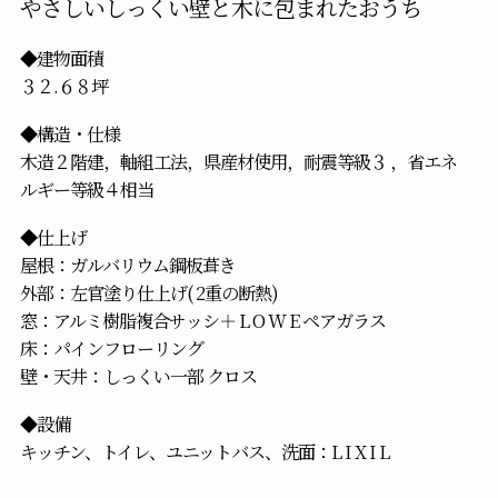
やさしいしっくい壁と木に包まれたおうち
◆建物面積
３２.６８坪
◆構造・仕様
木造２階建，軸組工法，県産材使用，耐震等級３ ，省エネ
ルギー等級４相当
◆仕上げ
屋根：ガルバリウム鋼板葺き
外部：左官塗り仕上げ( 2重の断熱)
窓：アルミ樹脂複合サッシ＋ L O W E ペアガラス
床：パインフローリング
壁・天井：しっくい一部 クロス
◆設備
キッチン、トイレ、ユニットバス、洗面：L I X I L