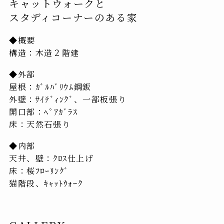
キャットウォークと
スタディコーナーのある家
◆概要
構造：木造２階建
◆外部
屋根：ｶﾞﾙﾊﾞﾘｳﾑ鋼鈑
外壁：ｻｲﾃﾞｨﾝｸﾞ、一部板張り
開口部：ﾍﾟｱｶﾞﾗｽ
床：天然石張り
◆内部
天井、壁：ｸﾛｽ仕上げ
床：桜ﾌﾛｰﾘﾝｸﾞ
猫階段、ｷｬｯﾄｳｫｰｸ