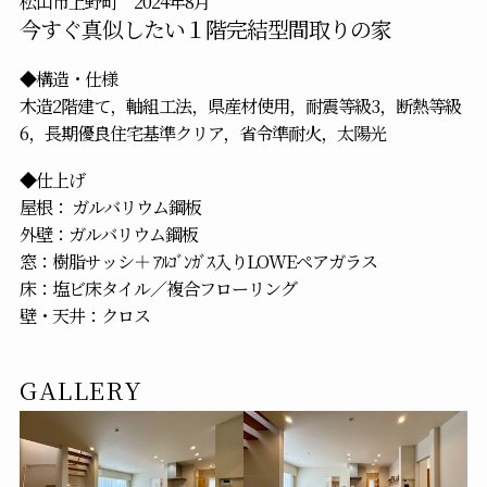
松山市上野町 2024年8月
今すぐ真似したい１階完結型間取りの家
◆構造・仕様
木造2階建て，軸組工法，県産材使用，耐震等級3，断熱等級
6，長期優良住宅基準クリア，省令準耐火，太陽光
◆仕上げ
屋根： ガルバリウム鋼板
外壁：ガルバリウム鋼板
窓：樹脂サッシ＋ ｱﾙｺﾞﾝｶﾞｽ入りLOWEペアガラス
床：塩ビ床タイル／複合フローリング
壁・天井：クロス
GALLERY